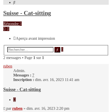
Rechercher
Suisse - Cat-sitting
Répondre
Aperçu avant impression
Recherche
Rechercher
avancée
2 messages • Page
1
sur
1
ruben
Admin.
Messages :
7
Inscription :
dim. avr. 16, 2023 11:41 am
Suisse - Cat-sitting
Citer
Message
par
ruben
»
dim. avr. 16, 2023 2:20 pm