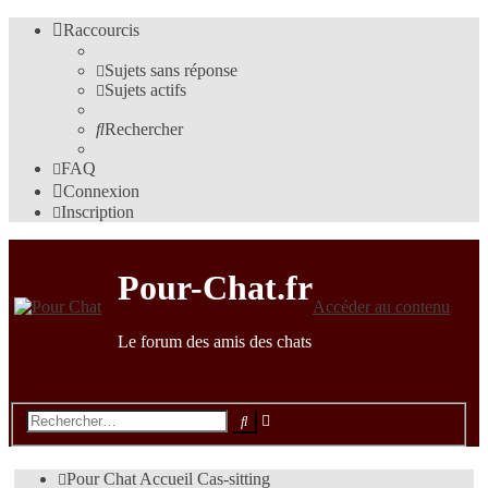
Raccourcis
Sujets sans réponse
Sujets actifs
Rechercher
FAQ
Connexion
Inscription
Pour-Chat.fr
Accéder au contenu
Le forum des amis des chats
Recherche
Rechercher
avancée
Pour Chat
Accueil
Cas-sitting