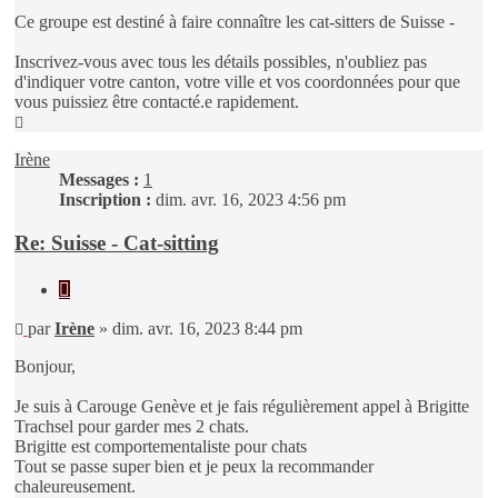
Ce groupe est destiné à faire connaître les cat-sitters de Suisse -
Inscrivez-vous avec tous les détails possibles, n'oubliez pas
d'indiquer votre canton, votre ville et vos coordonnées pour que
vous puissiez être contacté.e rapidement.
Haut
Irène
Messages :
1
Inscription :
dim. avr. 16, 2023 4:56 pm
Re: Suisse - Cat-sitting
Citer
Message
par
Irène
»
dim. avr. 16, 2023 8:44 pm
Bonjour,
Je suis à Carouge Genève et je fais régulièrement appel à Brigitte
Trachsel pour garder mes 2 chats.
Brigitte est comportementaliste pour chats
Tout se passe super bien et je peux la recommander
chaleureusement.