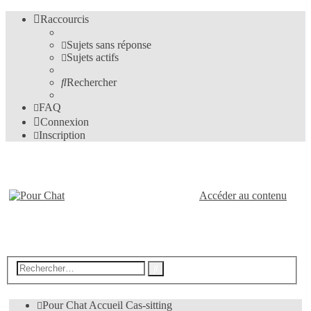
Raccourcis
Sujets sans réponse
Sujets actifs
Rechercher
FAQ
Connexion
Inscription
Pour-Chat.fr
Accéder au contenu
Le forum des amis des chats
Recherche
Rechercher
avancée
Pour Chat
Accueil
Cas-sitting