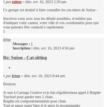
Message
par
ruben
»
dim. avr. 16, 2023 2:20 pm
Ce groupe est destiné à faire connaître les cat-sitters de Suisse -
Inscrivez-vous avec tous les détails possibles, n'oubliez pas
d'indiquer votre canton, votre ville et vos coordonnées pour que
vous puissiez être contacté.e rapidement.
Haut
Irène
Messages :
1
Inscription :
dim. avr. 16, 2023 4:56 pm
Re: Suisse - Cat-sitting
Citer
Message
par
Irène
»
dim. avr. 16, 2023 8:44 pm
Bonjour,
Je suis à Carouge Genève et je fais régulièrement appel à Brigitte
Trachsel pour garder mes 2 chats.
Brigitte est comportementaliste pour chats
Tout se passe super bien et je peux la recommander