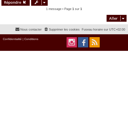
Répondre
t
1 message • Page
1
sur
1
Aller
Nous contacter
Supprimer les cookies
Fuseau horaire sur
UTC+02:00
Confidentialité
|
Conditions