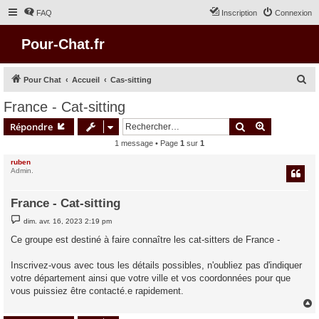
FAQ
Inscription
Connexion
Pour-Chat.fr
R
Pour Chat
Accueil
Cas-sitting
e
France - Cat-sitting
c
Rechercher
Recherche 
Répondre
h
1 message • Page
1
sur
1
e
ruben
r
Admin.
c
h
France - Cat-sitting
e
M
dim. avr. 16, 2023 2:19 pm
e
r
s
Ce groupe est destiné à faire connaître les cat-sitters de France -
s
a
g
Inscrivez-vous avec tous les détails possibles, n'oubliez pas d'indiquer
e
votre département ainsi que votre ville et vos coordonnées pour que
vous puissiez être contacté.e rapidement.