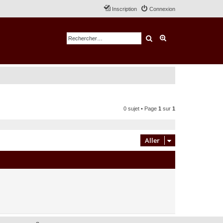
Inscription
Connexion
Rechercher
Recherche avancé
0 sujet • Page
1
sur
1
Aller