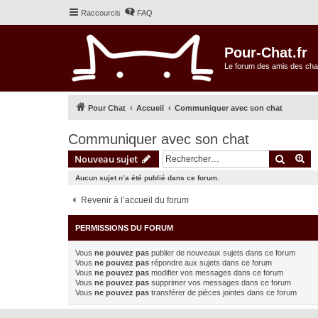
Raccourcis
FAQ
Pour-Chat.fr
Le forum des amis des cha
Pour Chat
Accueil
Communiquer avec son chat
Communiquer avec son chat
Recher
Re
Nouveau sujet
Aucun sujet n’a été publié dans ce forum.
Revenir à l’accueil du forum
PERMISSIONS DU FORUM
Vous
ne pouvez pas
publier de nouveaux sujets dans ce forum
Vous
ne pouvez pas
répondre aux sujets dans ce forum
Vous
ne pouvez pas
modifier vos messages dans ce forum
Vous
ne pouvez pas
supprimer vos messages dans ce forum
Vous
ne pouvez pas
transférer de pièces jointes dans ce forum