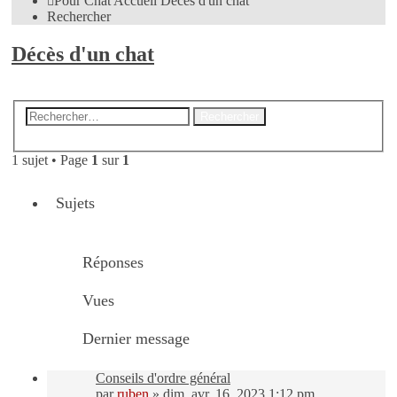
Pour Chat
Accueil
Décès d'un chat
Rechercher
Décès d'un chat
Nouveau sujet
Recherche
Rechercher
avancée
1 sujet • Page
1
sur
1
Sujets
Réponses
Vues
Dernier message
Conseils d'ordre général
par
ruben
»
dim. avr. 16, 2023 1:12 pm