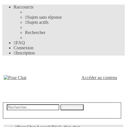
Raccourcis
Sujets sans réponse
Sujets actifs
Rechercher
FAQ
Connexion
Inscription
Pour-Chat.fr
Accéder au contenu
Le forum des amis des chats
Recherche
Rechercher
avancée