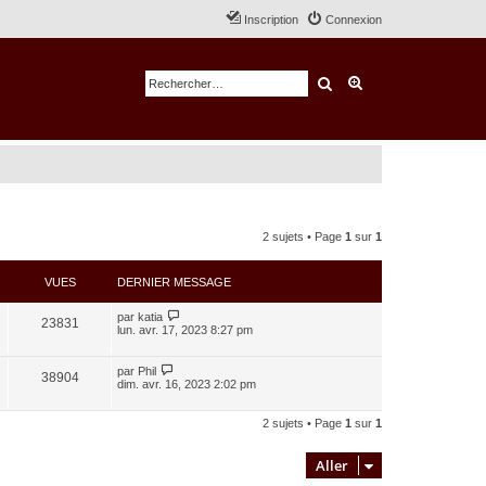
Inscription
Connexion
Rechercher
Recherche avancé
2 sujets • Page
1
sur
1
VUES
DERNIER MESSAGE
par
katia
23831
lun. avr. 17, 2023 8:27 pm
par
Phil
38904
dim. avr. 16, 2023 2:02 pm
2 sujets • Page
1
sur
1
Aller