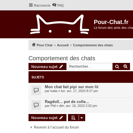
Raccourcis
FAQ
Pour-Chat.fr
Le forum des amis des cha
Pour Chat
Accueil
Comportement des chats
Comportement des chats
Recher
Re
Nouveau sujet
SUJETS
Mon chat fait pipi sur mon lit
par
katia
»
lun. avr. 17, 2023 8:27 pm
Ragdoll... pot de colle...
par
Phil
»
dim. avr. 16, 2023 2:02 pm
Nouveau sujet
Revenir à l’accueil du forum