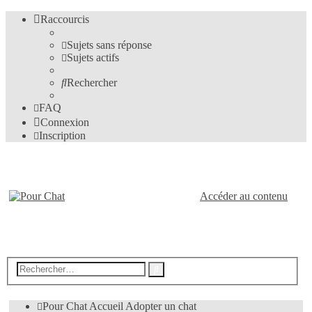
Raccourcis
Sujets sans réponse
Sujets actifs
Rechercher
FAQ
Connexion
Inscription
Pour-Chat.fr
Accéder au contenu
Le forum des amis des chats
Recherche
Rechercher
avancée
Pour Chat
Accueil
Adopter un chat