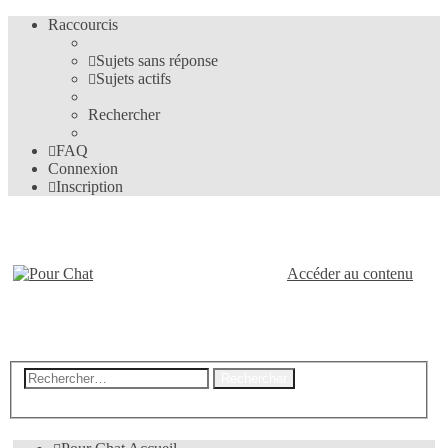
Raccourcis
Sujets sans réponse
Sujets actifs
Rechercher
FAQ
Connexion
Inscription
Pour-Chat.fr
Accéder au contenu
Le forum des amis des chats
Recherche
Rechercher
avancée