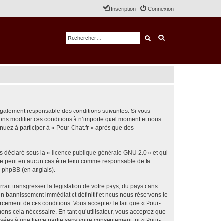
Inscription
Connexion
Rechercher
Recherche avancé
e légalement responsable des conditions suivantes. Si vous
uvons modifier ces conditions à n’importe quel moment et nous
nuez à participer à « Pour-Chat.fr » après que des
ns déclaré sous la «
licence publique générale GNU 2.0
» et qui
ed ne peut en aucun cas être tenu comme responsable de la
de phpBB
(en anglais).
ait transgresser la législation de votre pays, du pays dans
un bannissement immédiat et définitif et nous nous réservons le
nforcement de ces conditions. Vous acceptez le fait que « Pour-
mons cela nécessaire. En tant qu’utilisateur, vous acceptez que
sées à une tierce partie sans votre consentement, ni « Pour-