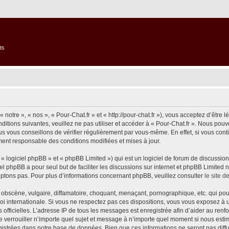
ts
 notre », « nos », « Pour-Chat.fr » et « http://pour-chat.fr »), vous acceptez d’êtr
ditions suivantes, veuillez ne pas utiliser et accéder à « Pour-Chat.fr ». Nous po
s vous conseillons de vérifier régulièrement par vous-même. En effet, si vous conti
ment responsable des conditions modifiées et mises à jour.
 logiciel phpBB » et « phpBB Limited ») qui est un logiciel de forum de discussio
iel phpBB a pour seul but de faciliter les discussions sur internet et phpBB Limit
ptons pas. Pour plus d’informations concernant phpBB, veuillez consulter
le site 
obscène, vulgaire, diffamatoire, choquant, menaçant, pornographique, etc. qui pourr
loi internationale. Si vous ne respectez pas ces dispositions, vous vous exposez à 
ités officielles. L’adresse IP de tous les messages est enregistrée afin d’aider au re
 de verrouiller n’importe quel sujet et message à n’importe quel moment si nous esti
istrées dans notre base de données. Bien que ces informations ne seront pas diffu