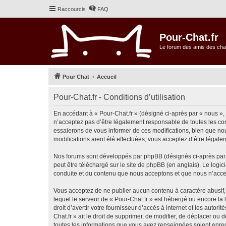
Raccourcis
FAQ
Pour-Chat.fr
Le forum des amis des cha
Pour Chat
Accueil
Pour-Chat.fr - Conditions d’utilisation
En accédant à « Pour-Chat.fr » (désigné ci-après par « nous », «
n’acceptez pas d’être légalement responsable de toutes les con
essaierons de vous informer de ces modifications, bien que nou
modifications aient été effectuées, vous acceptez d’être légale
Nos forums sont développés par phpBB (désignés ci-après par «
peut être téléchargé sur
le site de phpBB
(en anglais). Le logic
conduite et du contenu que nous acceptons et que nous n’acce
Vous acceptez de ne publier aucun contenu à caractère abusif, 
lequel le serveur de « Pour-Chat.fr » est hébergé ou encore la 
droit d’avertir votre fournisseur d’accès à internet et les autor
Chat.fr » ait le droit de supprimer, de modifier, de déplacer ou
toutes les informations que vous avez renseignées soient enreg