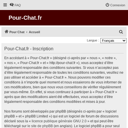
FAQ
Connexion
Pour-Chat.fr
R
Pour Chat
Accueil
e
Langue :
c
Pour-Chat.fr - Inscription
h
En accédant à « Pour-Chat.fr » (désigné ci-après par « nous », « notre »,
e
« nos », « Pour-Chat.fr » et « http://pour-chat.fr »), vous acceptez d’être
r
légalement responsable des conditions suivantes. Si vous n’acceptez pas
d’être légalement responsable de toutes les conditions suivantes, veuillez ne
c
pas utiliser et accéder à « Pour-Chat.fr ». Nous pouvons modifier ces
h
conditions à n’importe quel moment et nous essaierons de vous informer de
e
ces modifications, bien que nous vous conseillons de vérifier régulièrement
par vous-même. En effet, si vous continuez à participer à « Pour-Chat.fr »
r
après que des modifications aient été effectuées, vous acceptez d’être
légalement responsable des conditions modifiées et mises à jour.
Nos forums sont développés par phpBB (désignés ci-après par « logiciel
phpBB » et « phpBB Limited ») qui est un logiciel de forum de discussions
déclaré sous la «
licence publique générale GNU 2.0
» et qui peut être
téléchargé sur
le site de phpBB
(en anglais). Le logiciel phpBB a pour seul