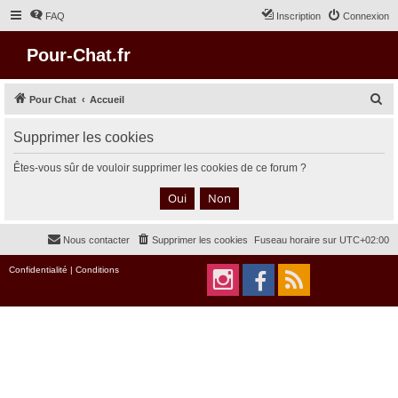
FAQ
Inscription
Connexion
Pour-Chat.fr
R
Pour Chat
Accueil
e
Supprimer les cookies
c
h
Êtes-vous sûr de vouloir supprimer les cookies de ce forum ?
e
r
c
Nous contacter
Supprimer les cookies
Fuseau horaire sur
UTC+02:00
h
e
Confidentialité
|
Conditions
r