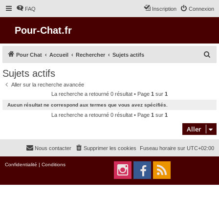
FAQ
Inscription
Connexion
Pour-Chat.fr
R
Pour Chat
Accueil
Rechercher
Sujets actifs
e
Sujets actifs
c
Aller sur la recherche avancée
h
La recherche a retourné 0 résultat • Page
1
sur
1
e
Aucun résultat ne correspond aux termes que vous avez spécifiés.
r
La recherche a retourné 0 résultat • Page
1
sur
1
c
Aller
h
Nous contacter
Supprimer les cookies
Fuseau horaire sur
UTC+02:00
e
r
Confidentialité
|
Conditions