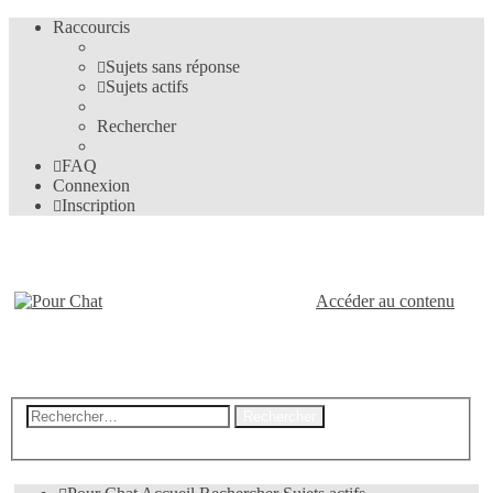
Raccourcis
Sujets sans réponse
Sujets actifs
Rechercher
FAQ
Connexion
Inscription
Pour-Chat.fr
Accéder au contenu
Le forum des amis des chats
Recherche
Rechercher
avancée