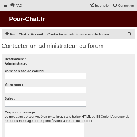
FAQ
Inscription
Connexion
Pour-Chat.fr
R
Pour Chat
Accueil
Contacter un administrateur du forum
e
Contacter un administrateur du forum
c
h
Destinataire :
Administrateur
e
r
Votre adresse de courriel :
c
Votre nom :
h
e
Sujet :
r
Corps du message :
Le message sera envoyé en texte brut, sans balise HTML ou BBCode. L’adresse de
retour du message correspond à votre adresse de courriel.