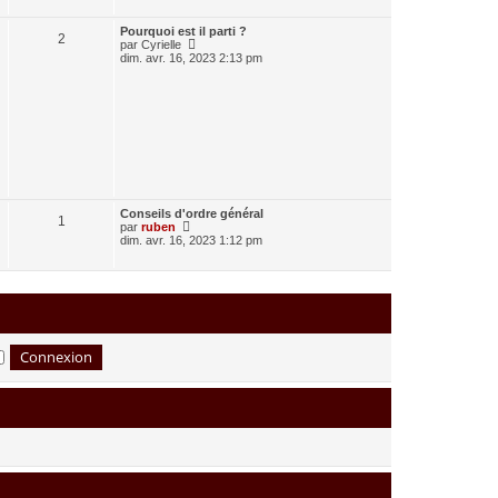
d
e
Pourquoi est il parti ?
r
2
C
par
Cyrielle
n
o
dim. avr. 16, 2023 2:13 pm
i
n
e
s
r
u
m
l
e
t
s
e
s
r
a
l
g
e
e
d
e
Conseils d'ordre général
r
1
C
par
ruben
n
o
dim. avr. 16, 2023 1:12 pm
i
n
e
s
r
u
m
l
e
t
s
e
s
r
a
l
g
e
e
d
e
r
n
i
e
r
m
e
s