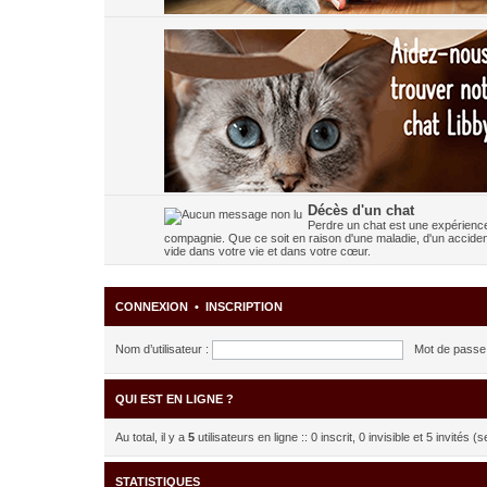
Décès d'un chat
Perdre un chat est une expérience 
compagnie. Que ce soit en raison d'une maladie, d'un accident 
vide dans votre vie et dans votre cœur.
CONNEXION
•
INSCRIPTION
Nom d’utilisateur :
Mot de passe 
QUI EST EN LIGNE ?
Au total, il y a
5
utilisateurs en ligne :: 0 inscrit, 0 invisible et 5 invités
STATISTIQUES