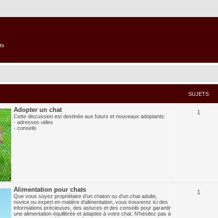
ts
SUJETS
Adopter un chat
1
Cette discussion est destinée aux futurs et nouveaux adoptants:
- adresses utiles
- conseils
Alimentation pour chats
1
Que vous soyez propriétaire d'un chaton ou d'un chat adulte,
novice ou expert en matière d'alimentation, vous trouverez ici des
informations précieuses, des astuces et des conseils pour garantir
une alimentation équilibrée et adaptée à votre chat. N'hésitez pas à