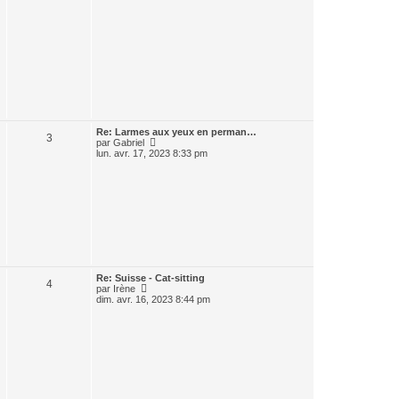
Re: Larmes aux yeux en perman…
3
C
par
Gabriel
o
lun. avr. 17, 2023 8:33 pm
n
s
u
l
t
e
r
l
e
d
e
Re: Suisse - Cat-sitting
r
4
C
par
Irène
n
o
dim. avr. 16, 2023 8:44 pm
i
n
e
s
r
u
m
l
e
t
s
e
s
r
a
l
g
e
e