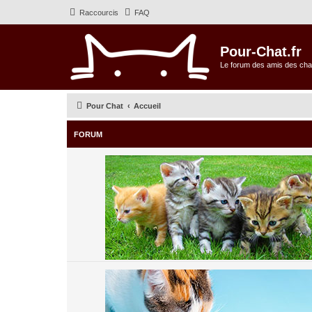
Raccourcis
FAQ
Pour-Chat.fr
Le forum des amis des cha
Pour Chat
Accueil
FORUM