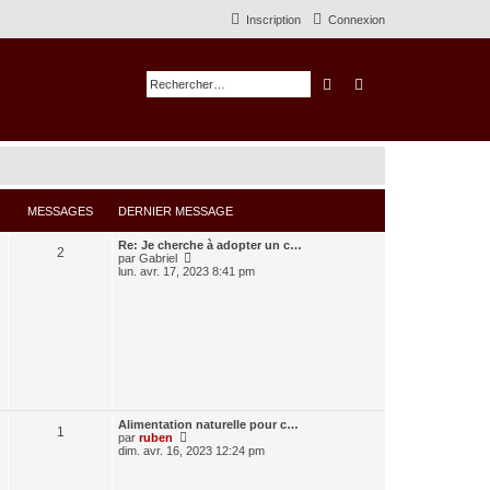
Inscription
Connexion
Rechercher
Recherche avancé
MESSAGES
DERNIER MESSAGE
Re: Je cherche à adopter un c…
2
C
par
Gabriel
o
lun. avr. 17, 2023 8:41 pm
n
s
u
l
t
e
r
l
e
d
e
Alimentation naturelle pour c…
r
1
C
par
ruben
n
o
dim. avr. 16, 2023 12:24 pm
i
n
e
s
r
u