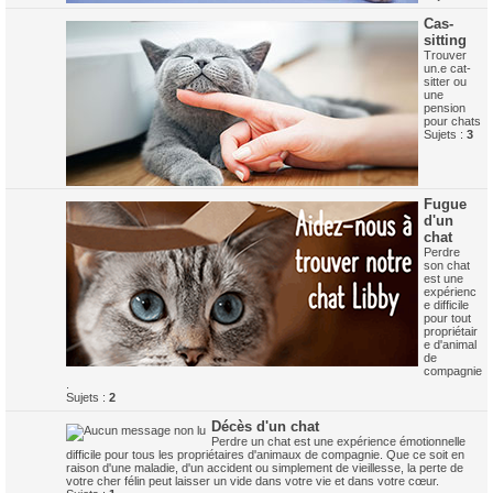
Cas-
sitting
Trouver
un.e cat-
sitter ou
une
pension
pour chats
Sujets :
3
Fugue
d'un
chat
Perdre
son chat
est une
expérienc
e difficile
pour tout
propriétair
e d'animal
de
compagnie
.
Sujets :
2
Décès d'un chat
Perdre un chat est une expérience émotionnelle
difficile pour tous les propriétaires d'animaux de compagnie. Que ce soit en
raison d'une maladie, d'un accident ou simplement de vieillesse, la perte de
votre cher félin peut laisser un vide dans votre vie et dans votre cœur.