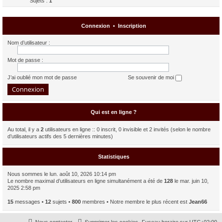
Sujets :
1
Connexion
•
Inscription
Nom d’utilisateur :
Mot de passe :
J’ai oublié mon mot de passe
Se souvenir de moi
Qui est en ligne ?
Au total, il y a
2
utilisateurs en ligne :: 0 inscrit, 0 invisible et 2 invités (selon le nombre
d’utilisateurs actifs des 5 dernières minutes)
Statistiques
Nous sommes le lun. août 10, 2026 10:14 pm
Le nombre maximal d’utilisateurs en ligne simultanément a été de
128
le mar. juin 10,
2025 2:58 pm
15
messages •
12
sujets •
800
membres • Notre membre le plus récent est
Jean66
Nous contacter
Supprimer les cookies
Fuseau horaire sur
UTC+02:00