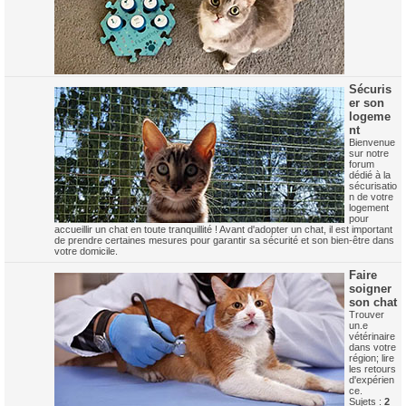
Sécuris
er son
logeme
nt
Bienvenue
sur notre
forum
dédié à la
sécurisatio
n de votre
logement
pour
accueillir un chat en toute tranquillité ! Avant d'adopter un chat, il est important
de prendre certaines mesures pour garantir sa sécurité et son bien-être dans
votre domicile.
Faire
soigner
son chat
Trouver
un.e
vétérinaire
dans votre
région; lire
les retours
d'expérien
ce.
Sujets :
2