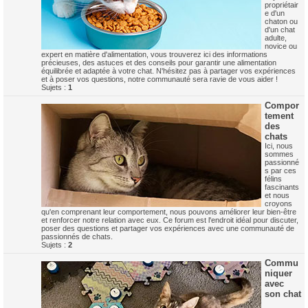
propriétair
e d'un
chaton ou
d'un chat
adulte,
novice ou
expert en matière d'alimentation, vous trouverez ici des informations
précieuses, des astuces et des conseils pour garantir une alimentation
équilibrée et adaptée à votre chat. N'hésitez pas à partager vos expériences
et à poser vos questions, notre communauté sera ravie de vous aider !
Sujets :
1
Compor
tement
des
chats
Ici, nous
sommes
passionné
s par ces
félins
fascinants
et nous
croyons
qu'en comprenant leur comportement, nous pouvons améliorer leur bien-être
et renforcer notre relation avec eux. Ce forum est l'endroit idéal pour discuter,
poser des questions et partager vos expériences avec une communauté de
passionnés de chats.
Sujets :
2
Commu
niquer
avec
son chat